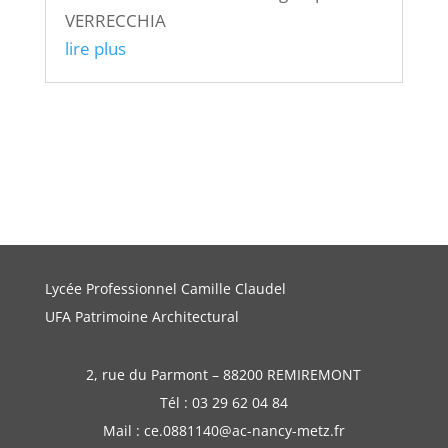
VERRECCHIA
lire plus
Lycée Professionnel Camille Claudel
UFA Patrimoine Architectural
2, rue du Parmont – 88200 REMIREMONT
Tél : 03 29 62 04 84
Mail : ce.0881140@ac-nancy-metz.fr